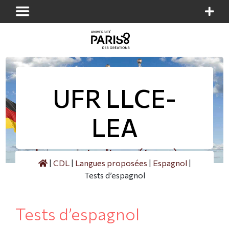
Panneau de gestion des cookies
UFR LLCE-
LEA
Langues et cultures étrangères
|
CDL
|
Langues proposées
|
Espagnol
|
Tests d’espagnol
Tests d’espagnol