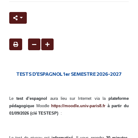
TESTS D’ESPAGNOL 1er SEMESTRE 2026-2027
Le
test d’espagnol
aura lieu sur Internet via la
plateforme
pédagogique
Moodle
https://moodle.univ-paris8.fr
à partir du
01/09/2026 (clé TESTESP)
:
Le test de niveau est
informatisé
. Il vous prendra
30 minutes
.