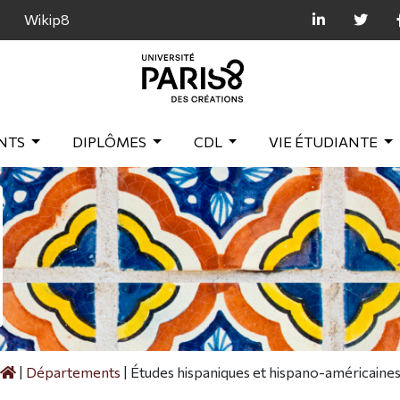
Wikip8
NTS
DIPLÔMES
CDL
VIE ÉTUDIANTE
|
Départements
|
Études hispaniques et hispano-américaine