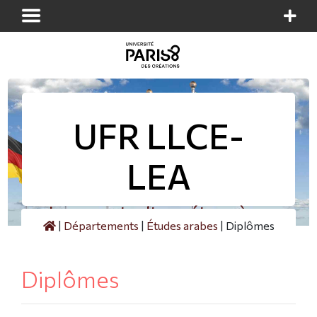
Panneau de gestion des cookies
UFR LLCE-
LEA
Langues et cultures étrangères
|
Départements
|
Études arabes
|
Diplômes
Diplômes