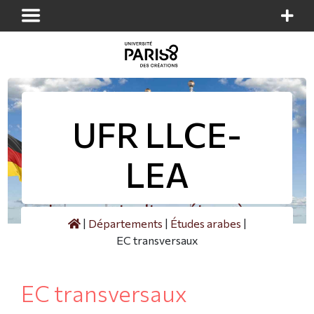
Panneau de gestion des cookies
UFR LLCE-
LEA
Langues et cultures étrangères
|
Départements
|
Études arabes
|
EC transversaux
EC transversaux